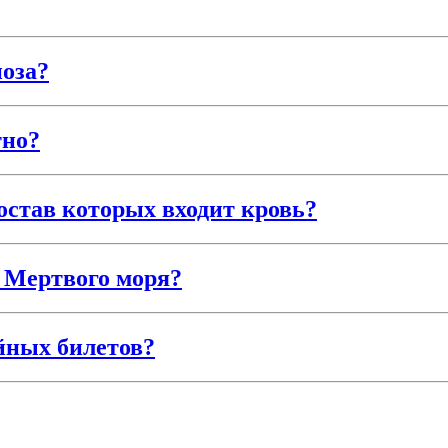
оза?
тно?
остав которых входит кровь?
 Мертвого моря?
йных билетов?