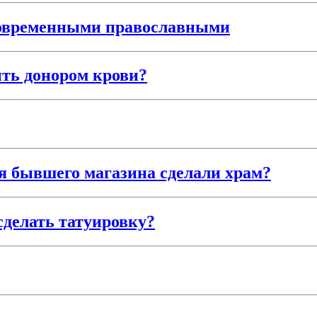
современными православными
ть донором крови?
ия бывшего магазина сделали храм?
сделать татуировку?