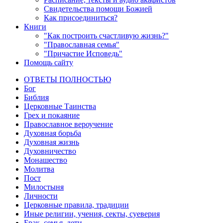
Свидетельства помощи Божией
Как присоединиться?
Книги
"Как построить счастливую жизнь?"
"Православная семья"
"Причастие Исповедь"
Помощь сайту
ОТВЕТЫ ПОЛНОСТЬЮ
Бог
Библия
Церковные Таинства
Грех и покаяние
Православное вероучение
Духовная борьба
Духовная жизнь
Духовничество
Монашество
Молитва
Пост
Милостыня
Личности
Церковные правила, традиции
Иные религии, учения, секты, суеверия
Брак, семья, дети