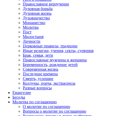
Православное вероучение
Духовная борьба
Духовная жизнь
Духовничество
Монашество
Молитва
Пост
Милостыня
Личности
Церковные правила, традиции
Иные религии, учения, секты, суеверия
Брак, семья, дети
Православные мужчина и женщина
Беременность, рождение детей
Современная жизнь
Последние времена
Смерть, усопшие
Колдуны, порча, экстрасенсы
Разные вопросы
Евангелие
Беседы
Молитва по соглашению
О молитве по соглашению
Вопросы о молитве по соглашению
Расписание, тексты и аудио акафистов