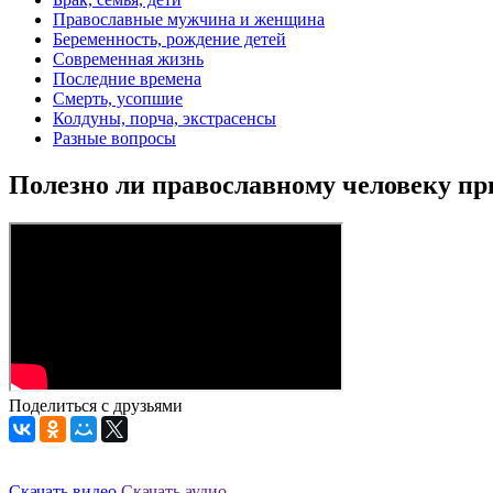
Православные мужчина и женщина
Беременность, рождение детей
Современная жизнь
Последние времена
Смерть, усопшие
Колдуны, порча, экстрасенсы
Разные вопросы
Полезно ли православному человеку пр
Поделиться с друзьями
Скачать видео
Скачать аудио