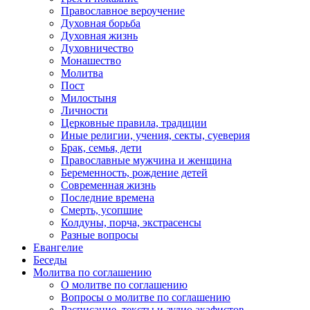
Православное вероучение
Духовная борьба
Духовная жизнь
Духовничество
Монашество
Молитва
Пост
Милостыня
Личности
Церковные правила, традиции
Иные религии, учения, секты, суеверия
Брак, семья, дети
Православные мужчина и женщина
Беременность, рождение детей
Современная жизнь
Последние времена
Смерть, усопшие
Колдуны, порча, экстрасенсы
Разные вопросы
Евангелие
Беседы
Молитва по соглашению
О молитве по соглашению
Вопросы о молитве по соглашению
Расписание, тексты и аудио акафистов