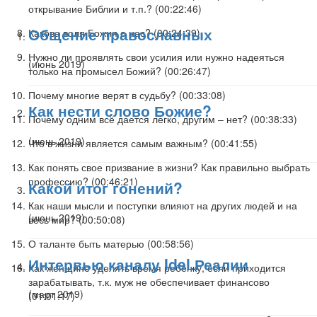
открывание Библии и т.п.? (
00:22:46
)
Общение православных
Какова воля Божия о нас? (
00:24:39
)
Нужно ли проявлять свои усилия или нужно надеяться
(июнь 2019)
только на промысел Божий? (
00:26:47
)
Почему многие верят в судьбу? (
00:33:08
)
Как нести слово Божие?
Почему одним всё дается легко, другим – нет? (
00:38:33
)
(июнь 2019)
Что в жизни является самым важным? (
00:41:55
)
Как понять свое призвание в жизни? Как правильно выбрать
профессию? (
00:46:21
)
Какой итог гонений?
Как наши мысли и поступки влияют на других людей и на
(июнь 2019)
весь мир? (
00:50:08
)
О таланте быть матерью (
00:58:56
)
Интервью каналу Idel.Реалии
Как женщине уделять время ребенку, если приходится
зарабатывать, т.к. муж не обеспечивает финансово
(март 2019)
(
01:01:17
)