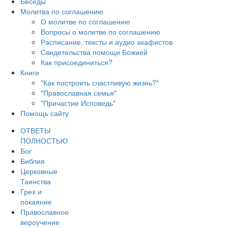
Беседы
Молитва по соглашению
О молитве по соглашению
Вопросы о молитве по соглашению
Расписание, тексты и аудио акафистов
Свидетельства помощи Божией
Как присоединиться?
Книги
"Как построить счастливую жизнь?"
"Православная семья"
"Причастие Исповедь"
Помощь сайту
ОТВЕТЫ
ПОЛНОСТЬЮ
Бог
Библия
Церковные
Таинства
Грех и
покаяние
Православное
вероучение