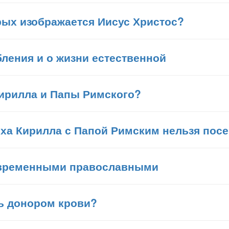
рых изображается Иисус Христос?
ления и о жизни естественной
Кирилла и Папы Римского?
арха Кирилла с Папой Римским нельзя по
овременными православными
ь донором крови?