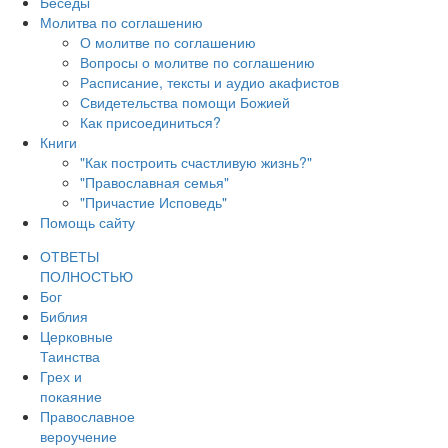
Беседы
Молитва по соглашению
О молитве по соглашению
Вопросы о молитве по соглашению
Расписание, тексты и аудио акафистов
Свидетельства помощи Божией
Как присоединиться?
Книги
"Как построить счастливую жизнь?"
"Православная семья"
"Причастие Исповедь"
Помощь сайту
ОТВЕТЫ
ПОЛНОСТЬЮ
Бог
Библия
Церковные
Таинства
Грех и
покаяние
Православное
вероучение