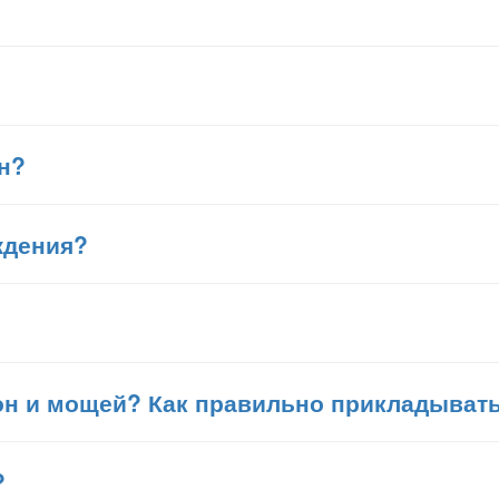
н?
ждения?
он и мощей? Как правильно прикладыват
?