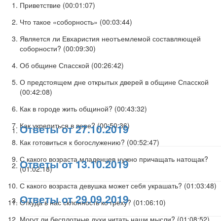
Приветствие (
00:01:07
)
Что такое «соборность» (
00:03:44
)
Является ли Евхаристия неотъемлемой составляющей
соборности? (
00:09:30
)
Об общине Спасской (
00:26:42
)
О предстоящем дне открытых дверей в общине Спасской
(
00:42:08
)
Как в городе жить общиной? (
00:43:32
)
Как укрепиться в вере? (
00:50:36
)
Ответы от 27.10.2019
Как готовиться к богослужению? (
00:52:47
)
С какого возраста младенцев нужно причащать натощак?
Ответы от 13.10.2019
(
01:02:18
)
С какого возраста девушка может себя украшать? (
01:03:48
)
Ответы от 29.09.2019
Откуда в нас склонность ко греху? (
01:06:10
)
Могут ли бесплотные духи читать наши мысли? (
01:08:52
)