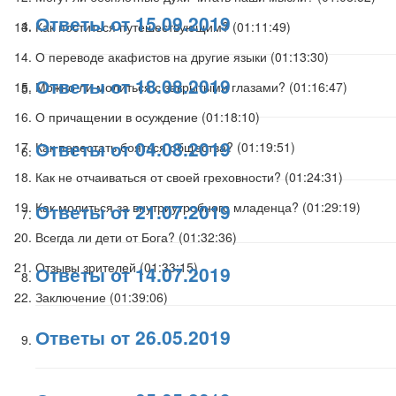
Ответы от 15.09.2019
Как поститься путешествующим? (
01:11:49
)
О переводе акафистов на другие языки (
01:13:30
)
Ответы от 18.08.2019
Можно ли молиться с закрытыми глазами? (
01:16:47
)
О причащении в осуждение (
01:18:10
)
Ответы от 04.08.2019
Как перестать бояться общества? (
01:19:51
)
Как не отчаиваться от своей греховности? (
01:24:31
)
Как молиться за внутриутробного младенца? (
Ответы от 21.07.2019
01:29:19
)
Всегда ли дети от Бога? (
01:32:36
)
Отзывы зрителей (
01:33:15
)
Ответы от 14.07.2019
Заключение (
01:39:06
)
Ответы от 26.05.2019