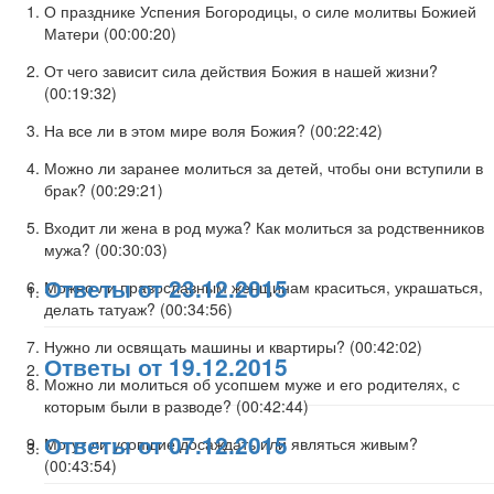
О празднике Успения Богородицы, о силе молитвы Божией
Матери (
00:00:20
)
От чего зависит сила действия Божия в нашей жизни?
(
00:19:32
)
На все ли в этом мире воля Божия? (
00:22:42
)
Можно ли заранее молиться за детей, чтобы они вступили в
брак? (
00:29:21
)
Входит ли жена в род мужа? Как молиться за родственников
мужа? (
00:30:03
)
Ответы от 23.12.2015
Можно ли православным женщинам краситься, украшаться,
делать татуаж? (
00:34:56
)
Нужно ли освящать машины и квартиры? (
00:42:02
)
Ответы от 19.12.2015
Можно ли молиться об усопшем муже и его родителях, с
которым были в разводе? (
00:42:44
)
Ответы от 07.12.2015
Могут ли усопшие досаждать или являться живым?
(
00:43:54
)