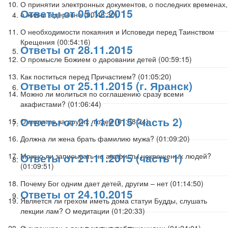
О принятии электронных документов, о последних временах,
Ответы от 05.12.2015
о жизни в деревне (
00:46:30
)
О необходимости покаяния и Исповеди перед Таинством
Крещения (
00:54:16
)
Ответы от 28.11.2015
О промысле Божием о даровании детей (
00:59:15
)
Как поститься перед Причастием? (
01:05:20
)
Ответы от 25.11.2015 (г. Яранск)
Можно ли молиться по соглашению сразу всеми
акафистами? (
01:06:44
)
Ответы от 21.11.2015 (часть 2)
О молитве за других людей (
01:08:24
)
Должна ли жена брать фамилию мужа? (
01:09:20
)
Ответы от 21.11.2015 (часть 1)
Можно ли записывать на акафисты некрещеных людей?
(
01:09:51
)
Почему Бог одним дает детей, другим – нет (
01:14:50
)
Ответы от 24.10.2015
Является ли грехом иметь дома статуи Будды, слушать
лекции лам? О медитации (
01:20:33
)
О сувенирах с языческими изображениями (
01:24:01
)