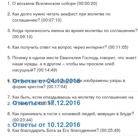
О восьмом Вселенском соборе (
00:00:20
)
Как долго нужно читать акафист при молитве по
соглашению? (
00:07:10
)
Когда произносить имена во время молитвы по соглашению?
(
00:09:10
)
Как получить ответ на вопрос через интернет? (
00:11:05
)
Почему в одном месте Евангелия Господь говорит, что знает
наши нужды, а в другом – чтобы мы просили хлеб
насущный? (
00:14:49
)
Ответы от 24.12.2016
Как быть, если на подошвах обуви изображены узоры в
форме крестов? (
00:17:04
)
Как быть, если опаздываешь на молитву по соглашению на
Ответы от 17.12.2016
10 минут? (
00:20:58
)
Как принимать в гости с ночевкой людей, живущих в блуде?
(
00:23:44
)
Ответы от 10.12.2016
Как благодарить Бога за Его благодеяния? (
00:25:49
)