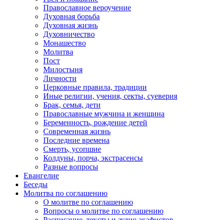
Православное вероучение
Духовная борьба
Духовная жизнь
Духовничество
Монашество
Молитва
Пост
Милостыня
Личности
Церковные правила, традиции
Иные религии, учения, секты, суеверия
Брак, семья, дети
Православные мужчина и женщина
Беременность, рождение детей
Современная жизнь
Последние времена
Смерть, усопшие
Колдуны, порча, экстрасенсы
Разные вопросы
Евангелие
Беседы
Молитва по соглашению
О молитве по соглашению
Вопросы о молитве по соглашению
Расписание, тексты и аудио акафистов