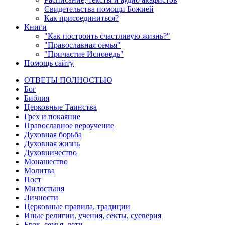
Свидетельства помощи Божией
Как присоединиться?
Книги
"Как построить счастливую жизнь?"
"Православная семья"
"Причастие Исповедь"
Помощь сайту
ОТВЕТЫ ПОЛНОСТЬЮ
Бог
Библия
Церковные Таинства
Грех и покаяние
Православное вероучение
Духовная борьба
Духовная жизнь
Духовничество
Монашество
Молитва
Пост
Милостыня
Личности
Церковные правила, традиции
Иные религии, учения, секты, суеверия
Брак, семья, дети