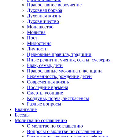
Православное вероучение
Духовная борьба
Духовная жизнь
Духовничество
Монашество
Молитва
Пост
Милостыня
Личности
Церковные правила, традиции
Иные религии, учения, секты, суеверия
Брак, семья, дети
Православные мужчина и женщина
Беременность, рождение детей
Современная жизнь
Последние времена
Смерть, усопшие
Колдуны, порча, экстрасенсы
Разные вопросы
Евангелие
Беседы
Молитва по соглашению
О молитве по соглашению
Вопросы о молитве по соглашению
Расписание, тексты и аудио акафистов