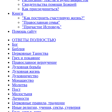
Свидетельства помощи Божией
Как присоединиться?
Книги
"Как построить счастливую жизнь?"
"Православная семья"
"Причастие Исповедь"
Помощь сайту
ОТВЕТЫ ПОЛНОСТЬЮ
Бог
Библия
Церковные Таинства
Грех и покаяние
Православное вероучение
Духовная борьба
Духовная жизнь
Духовничество
Монашество
Молитва
Пост
Милостыня
Личности
Церковные правила, традиции
Иные религии, учения, секты, суеверия
Брак, семья, дети