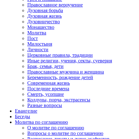
Православное вероучение
Духовная борьба
Духовная жизнь
Духовничество
Монашество
Молитва
Пост
Милостыня
Личности
Церковные правила, традиции
Иные религии, учения, секты, суеверия
Брак, семья, дети
Православные мужчина и женщина
Беременность, рождение детей
Современная жизнь
Последние времена
Смерть, усопшие
Колдуны, порча, экстрасенсы
Разные вопросы
Евангелие
Беседы
Молитва по соглашению
О молитве по соглашению
Вопросы о молитве по соглашению
Расписание, тексты и аудио акафистов