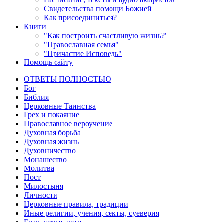
Свидетельства помощи Божией
Как присоединиться?
Книги
"Как построить счастливую жизнь?"
"Православная семья"
"Причастие Исповедь"
Помощь сайту
ОТВЕТЫ ПОЛНОСТЬЮ
Бог
Библия
Церковные Таинства
Грех и покаяние
Православное вероучение
Духовная борьба
Духовная жизнь
Духовничество
Монашество
Молитва
Пост
Милостыня
Личности
Церковные правила, традиции
Иные религии, учения, секты, суеверия
Брак, семья, дети