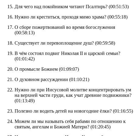
Для чего над покойником читают Псалтирь? (
00:51:53
)
Нужно ли креститься, проходя мимо храма? (
00:55:18
)
О сборе пожертвований во время богослужения
(
00:58:13
)
Существует ли перевоплощение душ? (
00:59:58
)
В чём состоял подвиг Николая II и царской семьи?
(
01:01:42
)
О промысле Божием (
01:09:07
)
О духовном рассуждении (
01:10:21
)
Нужно ли при Иисусовой молитве концентрировать ум
на верхней части груди, как учат древние подвижники?
(
01:13:49
)
Полезно ли водить детей на новогодние ёлки? (
01:16:55
)
Можем ли мы называть себя рабами по отношению к
святым, ангелам и Божией Матери? (
01:20:45
)