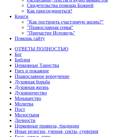
Свидетельства помощи Божией
Как присоединиться?
Книги
"Как построить счастливую жизнь?"
"Православная семья"
"Причастие Исповедь"
Помощь сайту
ОТВЕТЫ ПОЛНОСТЬЮ
Бог
Библия
Церковные Таинства
Грех и покаяние
Православное вероучение
Духовная борьба
Духовная жизнь
Духовничество
Монашество
Молитва
Пост
Милостыня
Личности
Церковные правила, традиции
Иные религии, учения, секты, суеверия
Брак, семья, дети