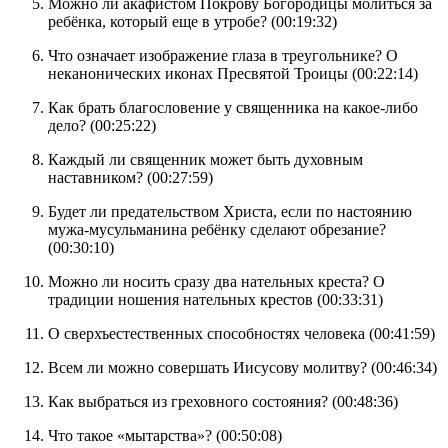
Можно ли акафистом Покрову Богородицы молиться за
ребёнка, который еще в утробе? (
00:19:32
)
Что означает изображение глаза в треугольнике? О
неканонических иконах Пресвятой Троицы (
00:22:14
)
Как брать благословение у священника на какое-либо
дело? (
00:25:22
)
Каждый ли священник может быть духовным
наставником? (
00:27:59
)
Будет ли предательством Христа, если по настоянию
мужа-мусульманина ребёнку сделают обрезание?
(
00:30:10
)
Можно ли носить сразу два нательных креста? О
традиции ношения нательных крестов (
00:33:31
)
О сверхъестественных способностях человека (
00:41:59
)
Всем ли можно совершать Иисусову молитву? (
00:46:34
)
Как выбраться из греховного состояния? (
00:48:36
)
Что такое «мытарства»? (
00:50:08
)