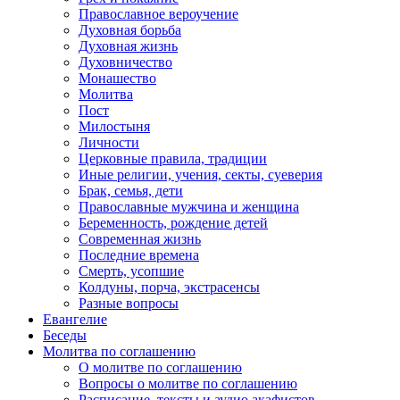
Православное вероучение
Духовная борьба
Духовная жизнь
Духовничество
Монашество
Молитва
Пост
Милостыня
Личности
Церковные правила, традиции
Иные религии, учения, секты, суеверия
Брак, семья, дети
Православные мужчина и женщина
Беременность, рождение детей
Современная жизнь
Последние времена
Смерть, усопшие
Колдуны, порча, экстрасенсы
Разные вопросы
Евангелие
Беседы
Молитва по соглашению
О молитве по соглашению
Вопросы о молитве по соглашению
Расписание, тексты и аудио акафистов