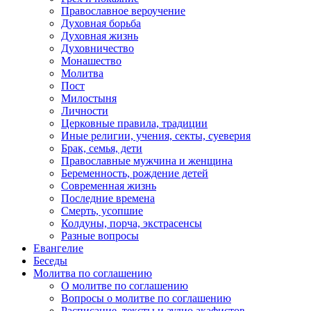
Православное вероучение
Духовная борьба
Духовная жизнь
Духовничество
Монашество
Молитва
Пост
Милостыня
Личности
Церковные правила, традиции
Иные религии, учения, секты, суеверия
Брак, семья, дети
Православные мужчина и женщина
Беременность, рождение детей
Современная жизнь
Последние времена
Смерть, усопшие
Колдуны, порча, экстрасенсы
Разные вопросы
Евангелие
Беседы
Молитва по соглашению
О молитве по соглашению
Вопросы о молитве по соглашению
Расписание, тексты и аудио акафистов