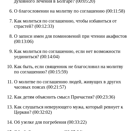
духовного лечения в Болгаре? (
00:05:20
)
О благословении на молитву по соглашению (
00:11:58
)
Как молиться по соглашению, чтобы избавиться от
страстей? (
00:12:33
)
О записи имен для поминовений при чтении акафистов
(
00:13:06
)
Как молиться по соглашению, если нет возможности
уединиться? (
00:14:04
)
Как быть, если священник не благословил на молитву
по соглашению? (
00:15:59
)
О молитве по соглашению людей, живущих в других
часовых поясах (
00:21:57
)
Как детям объяснить смысл Причастия? (
00:23:36
)
Как слушаться неверующего мужа, который ревнует к
Церкви? (
00:32:02
)
Об узелке для погребения (
00:33:22
)