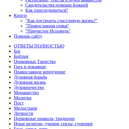
Свидетельства помощи Божией
Как присоединиться?
Книги
"Как построить счастливую жизнь?"
"Православная семья"
"Причастие Исповедь"
Помощь сайту
ОТВЕТЫ ПОЛНОСТЬЮ
Бог
Библия
Церковные Таинства
Грех и покаяние
Православное вероучение
Духовная борьба
Духовная жизнь
Духовничество
Монашество
Молитва
Пост
Милостыня
Личности
Церковные правила, традиции
Иные религии, учения, секты, суеверия
Брак, семья, дети