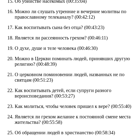
Об убийстве насекомых (
00:35:04
)
Можно ли слушать утренние и вечерние молитвы по
православному телеканалу? (
00:42:12
)
Как воспитывать сына без отца? (
00:43:23
)
Является ли рассеянность грехом? (
00:46:11
)
О духе, душе и теле человека (
00:46:30
)
Можно в Церкви поминать людей, принявших другую
религию? (
00:48:39
)
О церковном поминовении людей, названных не по
святцам (
00:51:23
)
Как воспитывать детей, если супруги разного
вероисповедания? (
00:53:27
)
Как молиться, чтобы человек пришел к вере? (
00:55:40
)
Является ли грехом желание к постоянной смене места
жительства? (
00:55:58
)
Об обращении людей в христианство (
00:58:34
)