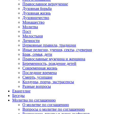
Православное вероучение
Духовная борьба
Духовная жизнь
Духовничество
Монашество
Молитва
Пост
Милостыня
Личности
Церковные правила, традиции
Иные религии, учения, секты, суеверия
Брак, семья, дети
Православные мужчина и женщина
Беременность, рождение детей
Современная жизнь
Последние времена
Смерть, усопшие
Колдуны, порча, экстрасенсы
Разные вопросы
Евангелие
Беседы
Молитва по соглашению
О молитве по соглашению
Вопросы о молитве по соглашению
Расписание, тексты и аудио акафистов