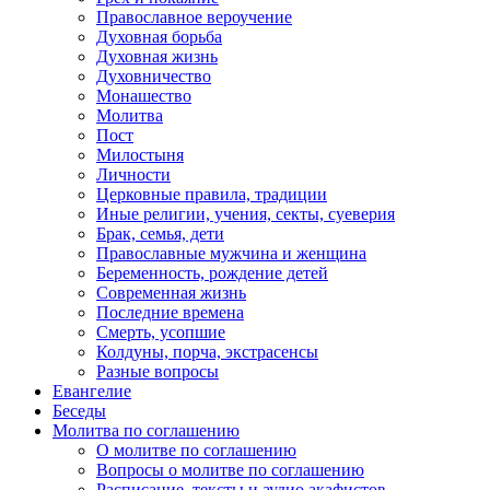
Православное вероучение
Духовная борьба
Духовная жизнь
Духовничество
Монашество
Молитва
Пост
Милостыня
Личности
Церковные правила, традиции
Иные религии, учения, секты, суеверия
Брак, семья, дети
Православные мужчина и женщина
Беременность, рождение детей
Современная жизнь
Последние времена
Смерть, усопшие
Колдуны, порча, экстрасенсы
Разные вопросы
Евангелие
Беседы
Молитва по соглашению
О молитве по соглашению
Вопросы о молитве по соглашению
Расписание, тексты и аудио акафистов