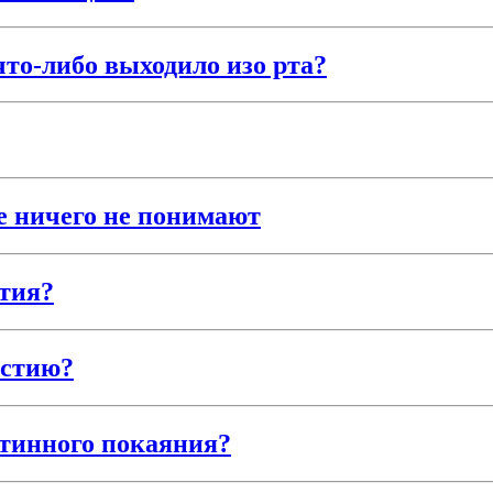
то-либо выходило изо рта?
 ничего не понимают
тия?
астию?
стинного покаяния?