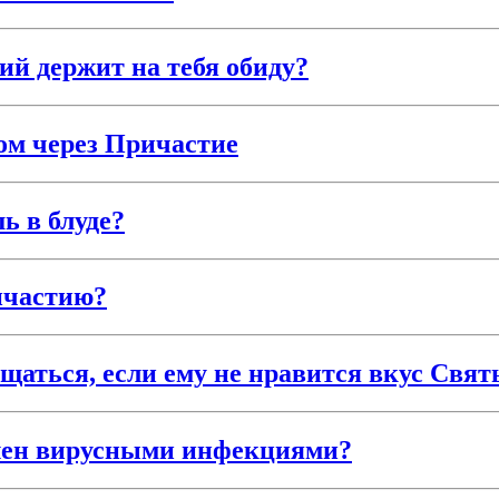
й держит на тебя обиду?
ом через Причастие
ь в блуде?
ичастию?
щаться, если ему не нравится вкус Свя
олен вирусными инфекциями?