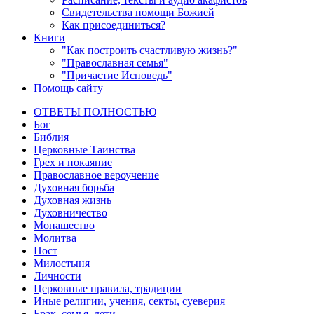
Свидетельства помощи Божией
Как присоединиться?
Книги
"Как построить счастливую жизнь?"
"Православная семья"
"Причастие Исповедь"
Помощь сайту
ОТВЕТЫ ПОЛНОСТЬЮ
Бог
Библия
Церковные Таинства
Грех и покаяние
Православное вероучение
Духовная борьба
Духовная жизнь
Духовничество
Монашество
Молитва
Пост
Милостыня
Личности
Церковные правила, традиции
Иные религии, учения, секты, суеверия
Брак, семья, дети