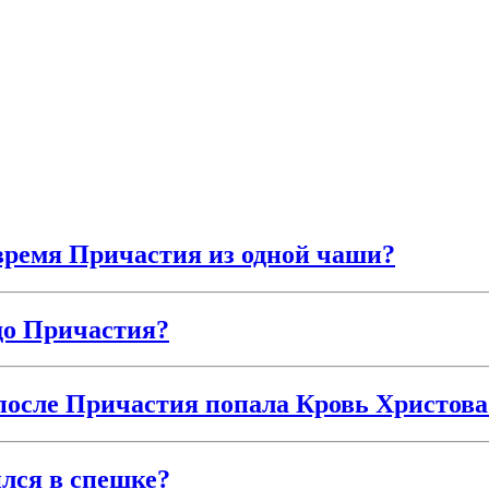
 время Причастия из одной чаши?
до Причастия?
а после Причастия попала Кровь Христова
лся в спешке?