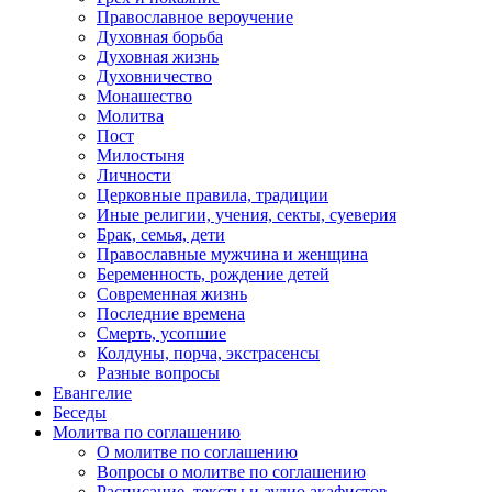
Православное вероучение
Духовная борьба
Духовная жизнь
Духовничество
Монашество
Молитва
Пост
Милостыня
Личности
Церковные правила, традиции
Иные религии, учения, секты, суеверия
Брак, семья, дети
Православные мужчина и женщина
Беременность, рождение детей
Современная жизнь
Последние времена
Смерть, усопшие
Колдуны, порча, экстрасенсы
Разные вопросы
Евангелие
Беседы
Молитва по соглашению
О молитве по соглашению
Вопросы о молитве по соглашению
Расписание, тексты и аудио акафистов