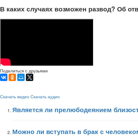
В каких случаях возможен развод? Об отв
Поделиться с друзьями
Скачать видео
Скачать аудио
Является ли прелюбодеянием близост
Можно ли вступать в брак с человеко