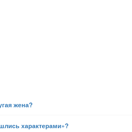
угая жена?
сошлись характерами»?