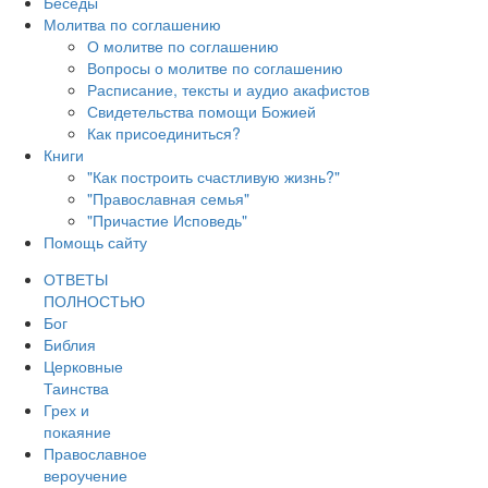
Беседы
Молитва по соглашению
О молитве по соглашению
Вопросы о молитве по соглашению
Расписание, тексты и аудио акафистов
Свидетельства помощи Божией
Как присоединиться?
Книги
"Как построить счастливую жизнь?"
"Православная семья"
"Причастие Исповедь"
Помощь сайту
ОТВЕТЫ
ПОЛНОСТЬЮ
Бог
Библия
Церковные
Таинства
Грех и
покаяние
Православное
вероучение