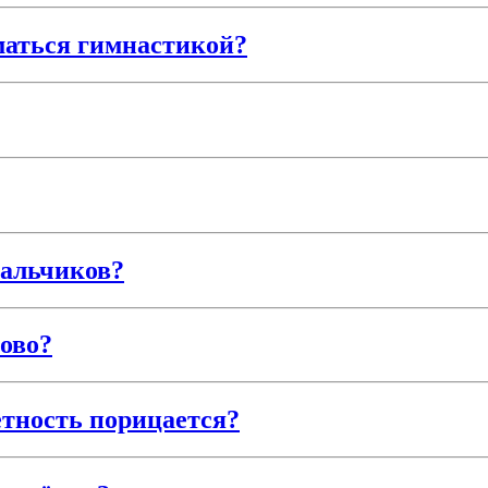
маться гимнастикой?
мальчиков?
ово?
етность порицается?