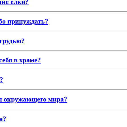
ние ёлки?
ибо принуждать?
 грудью?
себя в храме?
?
ия окружающего мира?
я?