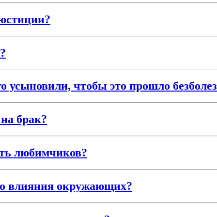
 юстиции?
?
его усыновили, чтобы это прошло безболе
 на брак?
ять любимчиков?
ого влияния окружающих?