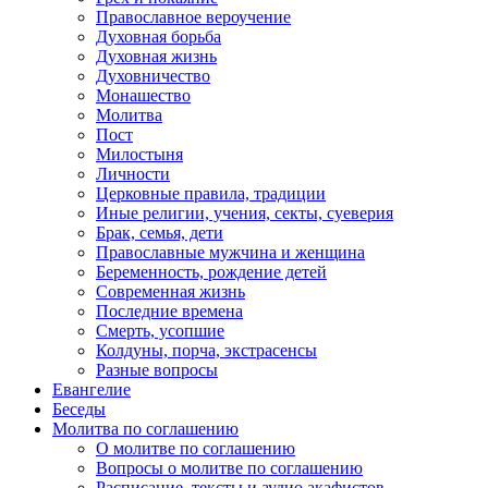
Православное вероучение
Духовная борьба
Духовная жизнь
Духовничество
Монашество
Молитва
Пост
Милостыня
Личности
Церковные правила, традиции
Иные религии, учения, секты, суеверия
Брак, семья, дети
Православные мужчина и женщина
Беременность, рождение детей
Современная жизнь
Последние времена
Смерть, усопшие
Колдуны, порча, экстрасенсы
Разные вопросы
Евангелие
Беседы
Молитва по соглашению
О молитве по соглашению
Вопросы о молитве по соглашению
Расписание, тексты и аудио акафистов