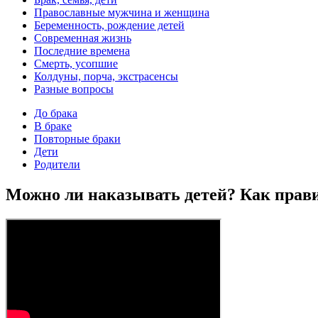
Православные мужчина и женщина
Беременность, рождение детей
Современная жизнь
Последние времена
Смерть, усопшие
Колдуны, порча, экстрасенсы
Разные вопросы
До брака
В браке
Повторные браки
Дети
Родители
Можно ли наказывать детей? Как прави