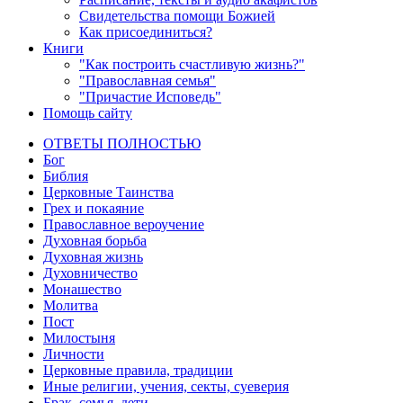
Свидетельства помощи Божией
Как присоединиться?
Книги
"Как построить счастливую жизнь?"
"Православная семья"
"Причастие Исповедь"
Помощь сайту
ОТВЕТЫ ПОЛНОСТЬЮ
Бог
Библия
Церковные Таинства
Грех и покаяние
Православное вероучение
Духовная борьба
Духовная жизнь
Духовничество
Монашество
Молитва
Пост
Милостыня
Личности
Церковные правила, традиции
Иные религии, учения, секты, суеверия
Брак, семья, дети