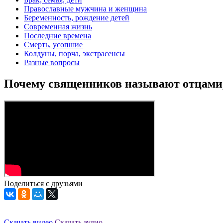
Православные мужчина и женщина
Беременность, рождение детей
Современная жизнь
Последние времена
Смерть, усопшие
Колдуны, порча, экстрасенсы
Разные вопросы
Почему священников называют отцами, 
Поделиться с друзьями
Скачать видео
Скачать аудио