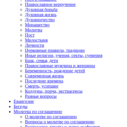
Православное вероучение
Духовная борьба
Духовная жизнь
Духовничество
Монашество
Молитва
Пост
Милостыня
Личности
Церковные правила, традиции
Иные религии, учения, секты, суеверия
Брак, семья, дети
Православные мужчина и женщина
Беременность, рождение детей
Современная жизнь
Последние времена
Смерть, усопшие
Колдуны, порча, экстрасенсы
Разные вопросы
Евангелие
Беседы
Молитва по соглашению
О молитве по соглашению
Вопросы о молитве по соглашению
Расписание, тексты и аудио акафистов