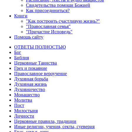
Свидетельства помощи Божией
Как присоединиться?
Книги
"Как построить счастливую жизнь?"
"Православная семья"
"Причастие Исповедь"
Помощь сайту
ОТВЕТЫ ПОЛНОСТЬЮ
Бог
Библия
Церковные Таинства
Грех и покаяние
Православное вероучение
Духовная борьба
Духовная жизнь
Духовничество
Монашество
Молитва
Пост
Милостыня
Личности
Церковные правила, традиции
Иные религии, учения, секты, суеверия
Брак, семья, дети