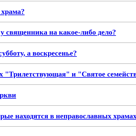
 храма?
 у священника на какое-либо дело?
убботу, а воскресенье?
ах "Трилетствующая" и "Святое семейст
еркви
орые находятся в неправославных храма