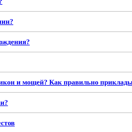
?
нин?
рождения?
икон и мощей? Как правильно приклад
ки?
стов