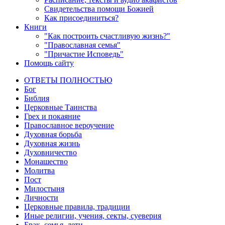
Свидетельства помощи Божией
Как присоединиться?
Книги
"Как построить счастливую жизнь?"
"Православная семья"
"Причастие Исповедь"
Помощь сайту
ОТВЕТЫ ПОЛНОСТЬЮ
Бог
Библия
Церковные Таинства
Грех и покаяние
Православное вероучение
Духовная борьба
Духовная жизнь
Духовничество
Монашество
Молитва
Пост
Милостыня
Личности
Церковные правила, традиции
Иные религии, учения, секты, суеверия
Брак, семья, дети