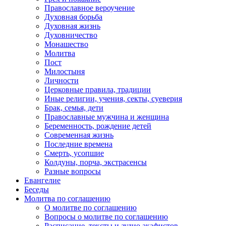
Православное вероучение
Духовная борьба
Духовная жизнь
Духовничество
Монашество
Молитва
Пост
Милостыня
Личности
Церковные правила, традиции
Иные религии, учения, секты, суеверия
Брак, семья, дети
Православные мужчина и женщина
Беременность, рождение детей
Современная жизнь
Последние времена
Смерть, усопшие
Колдуны, порча, экстрасенсы
Разные вопросы
Евангелие
Беседы
Молитва по соглашению
О молитве по соглашению
Вопросы о молитве по соглашению
Расписание, тексты и аудио акафистов