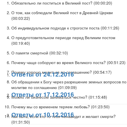
Обязательно ли поститься в Великий пост? (
00:00:20
)
О том, как соблюдали Великий пост в Древней Церкви
(
00:03:22
)
Об индивидуальном подходе к строгости поста (
00:11:26
)
О предуготовительном периоде перед Великим постом
(
00:19:40
)
О памяти смертной (
00:32:10
)
Почему чаще соборуют во время Великого поста? (
00:51:23
)
Почему хорошо молиться по соглашению? (
00:54:17
)
Ответы от 24.12.2016
Об обращении к Богу через разрешение земных вопросов по
молитве по соглашению (
01:09:09
)
Ответы от 17.12.2016
Можно ли бизнесом заниматься честно? (
01:15:48
)
Почему мы со временем теряем любовь? (
01:23:50
)
Ответы от 10.12.2016
Как быть, если кто-то тебя ненавидит и желает смерти?
(
01:31:50
)