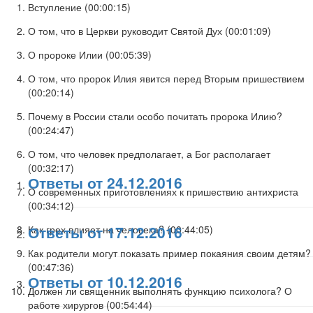
Вступление (
00:00:15
)
О том, что в Церкви руководит Святой Дух (
00:01:09
)
О пророке Илии (
00:05:39
)
О том, что пророк Илия явится перед Вторым пришествием
(
00:20:14
)
Почему в России стали особо почитать пророка Илию?
(
00:24:47
)
О том, что человек предполагает, а Бог располагает
(
00:32:17
)
Ответы от 24.12.2016
О современных приготовлениях к пришествию антихриста
(
00:34:12
)
Ответы от 17.12.2016
Как грех влияет на человека? (
00:44:05
)
Как родители могут показать пример покаяния своим детям?
(
00:47:36
)
Ответы от 10.12.2016
Должен ли священник выполнять функцию психолога? О
работе хирургов (
00:54:44
)