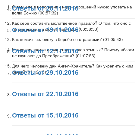
Ответы от 26.11.2016
О том, что в исполнении наших прошений нужно уповать на
волю Божию (
00:57:32
)
Как себе составить молитвенное правило? О том, что оно с
Ответы от 19.11.2016
течением жизни может меняться (
00:58:53
)
Как помочь человеку в борьбе со страстями? (
01:05:43
)
Ответы от 12.11.2016
Как совершается освящение плодов земных? Почему яблоки
не вкушают до Преображения? (
01:07:53
)
Для чего человеку дан Ангел-Хранитель? Как укрепить с ним
Ответы от 29.10.2016
связь? (
01:12:15
)
Ответы от 22.10.2016
Ответы от 15.10.2016