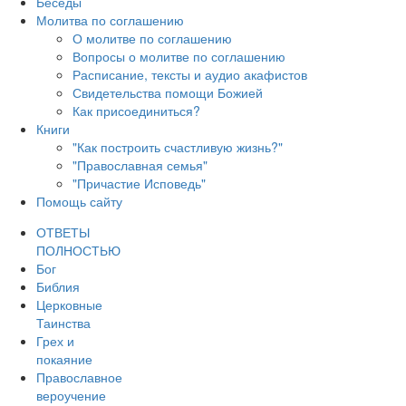
Беседы
Молитва по соглашению
О молитве по соглашению
Вопросы о молитве по соглашению
Расписание, тексты и аудио акафистов
Свидетельства помощи Божией
Как присоединиться?
Книги
"Как построить счастливую жизнь?"
"Православная семья"
"Причастие Исповедь"
Помощь сайту
ОТВЕТЫ
ПОЛНОСТЬЮ
Бог
Библия
Церковные
Таинства
Грех и
покаяние
Православное
вероучение