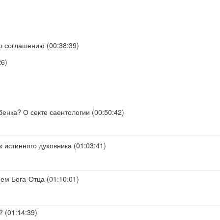
о соглашению (
00:38:39
)
26
)
бенка? О секте саентологии (
00:50:42
)
 истинного духовника (
01:03:41
)
ем Бога-Отца (
01:10:01
)
? (
01:14:39
)