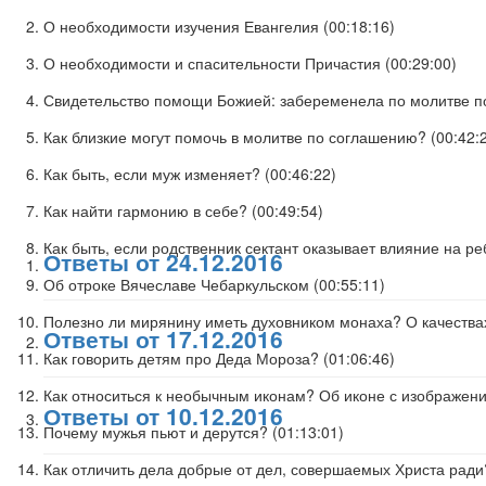
О необходимости изучения Евангелия (
00:18:16
)
О необходимости и спасительности Причастия (
00:29:00
)
Свидетельство помощи Божией: забеременела по молитве п
Как близкие могут помочь в молитве по соглашению? (
00:42:
Как быть, если муж изменяет? (
00:46:22
)
Как найти гармонию в себе? (
00:49:54
)
Как быть, если родственник сектант оказывает влияние на ре
Ответы от 24.12.2016
Об отроке Вячеславе Чебаркульском (
00:55:11
)
Полезно ли мирянину иметь духовником монаха? О качествах
Ответы от 17.12.2016
Как говорить детям про Деда Мороза? (
01:06:46
)
Как относиться к необычным иконам? Об иконе с изображени
Ответы от 10.12.2016
Почему мужья пьют и дерутся? (
01:13:01
)
Как отличить дела добрые от дел, совершаемых Христа ради